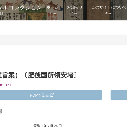
タルコレクション
ホーム
お知らせ
このサイトについ
es
Home
News
About
宣旨案）〔肥後国所領安堵〕
anifest
PDFで見る
報
元弘3年7月26日