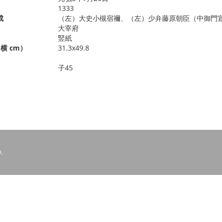
1333
成
（左）大史小槻宿禰、（左）少弁藤原朝臣（中御門
大宰府
竪紙
横 cm）
31.3x49.8
子45
.