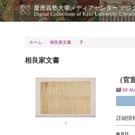
メ
慶應義塾大学メディアセンター デジ
イ
メ
Digital Collections of Keio University Librari
ン
イ
コ
ン
ン
ナ
テ
ン
ビ
ホーム
相良家文書
子
ツ
ゲ
に
ー
移
相良家文書
シ
動
ョ
ン
（官
IIIF M
詳細情
1
年月日