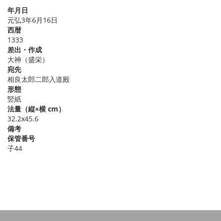
年月日
元弘3年6月16日
西暦
1333
差出・作成
大神（盛栄）
宛先
相良太郎二郎入道殿
形態
竪紙
法量（縦×横 cm）
32.2x45.6
備考
保管番号
子44