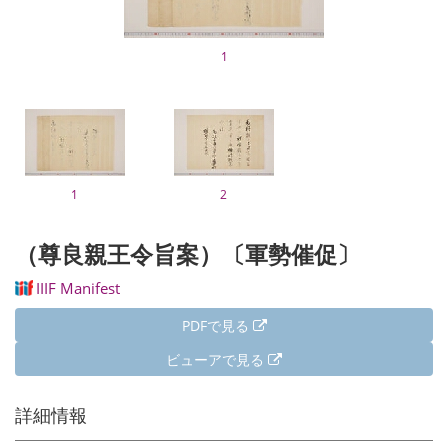
1
1
2
（尊良親王令旨案）〔軍勢催促〕
IIIF Manifest
PDFで見る
ビューアで見る
詳細情報