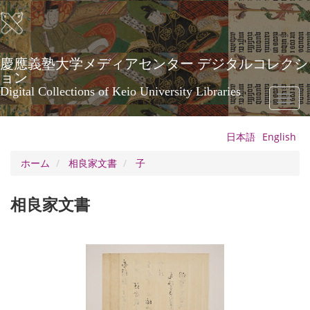
メ
イ
ン
コ
ン
慶應義塾大学メディアセンター デジタルコレクシ
テ
ョン
ン
Digital Collections of Keio University Libraries
Toggl
ツ
naviga
に
移
日本語
English
動
ホーム
相良家文書
子
相良家文書