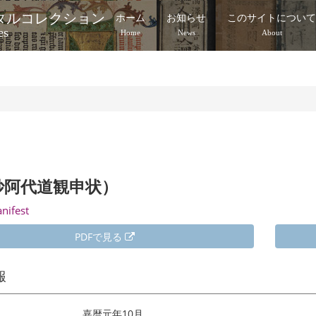
タルコレクション
ホーム
お知らせ
このサイトについ
es
Home
News
About
妙阿代道観申状）
anifest
PDFで見る
報
嘉暦元年10月