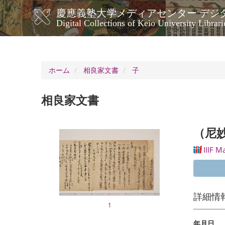
メ
慶應義塾大学メディアセンター デジ
イ
メ
Digital Collections of Keio University Librari
ン
イ
コ
ン
ン
ナ
テ
ン
ビ
ホーム
相良家文書
子
ツ
ゲ
に
ー
移
相良家文書
シ
動
ョ
ン
（尼
IIIF M
詳細情
1
年月日