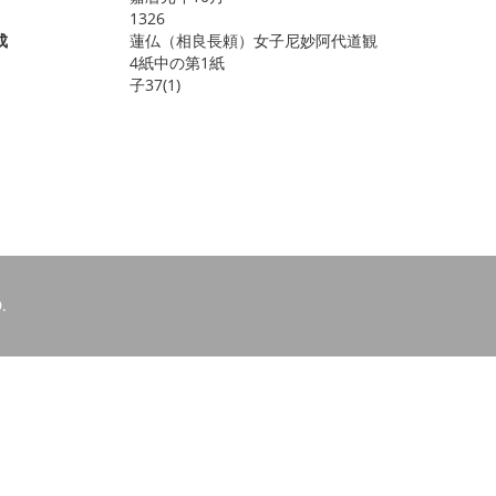
1326
成
蓮仏（相良長頼）女子尼妙阿代道観
4紙中の第1紙
子37(1)
.