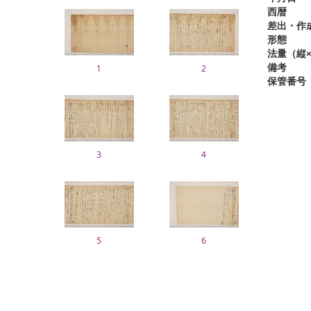
西暦
差出・作
形態
法量（縦×
備考
1
2
保管番号
3
4
5
6