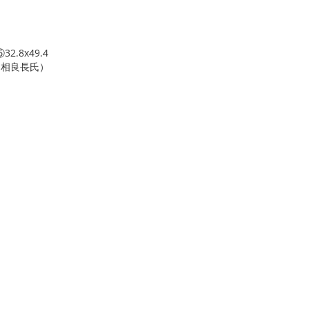
⑤32.8x49.4
（相良長氏）