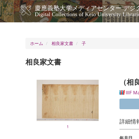
メ
慶應義塾大学メディアセンター デジ
イ
メ
Digital Collections of Keio University Librari
ン
イ
コ
ン
ン
ナ
テ
ン
ビ
ホーム
相良家文書
子
ツ
ゲ
に
ー
移
相良家文書
シ
動
ョ
ン
（相
IIIF M
詳細情
1
年月日