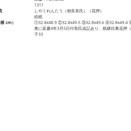
1311
成
しやミれんたう（相良長氏）（花押）
続紙
横 cm）
①32.8x48.9 ②32.8x49.5 ③32.8x49.6 ④32.8x49.4 
奥に延慶4年3月5日付長氏追記あり、紙継目裏花押
子33