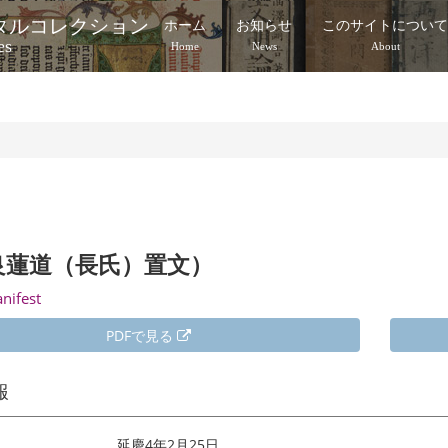
タルコレクション
ホーム
お知らせ
このサイトについ
es
Home
News
About
良蓮道（長氏）置文）
anifest
PDFで見る
報
延慶4年2月25日