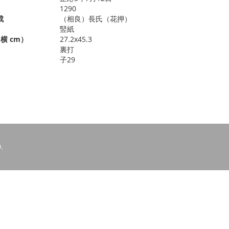
1290
成
（相良）長氏（花押）
竪紙
横 cm）
27.2x45.3
裏打
子29
.