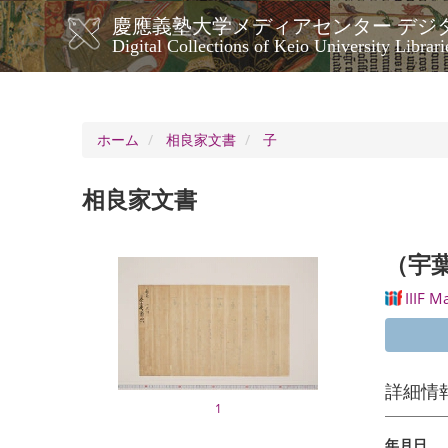
メ
慶應義塾大学メディアセンター デジ
イ
メ
Digital Collections of Keio University Librari
ン
イ
コ
ン
ン
ナ
テ
ン
ビ
ホーム
相良家文書
子
ツ
ゲ
に
ー
移
相良家文書
シ
動
ョ
ン
（宇
IIIF M
詳細情
1
年月日