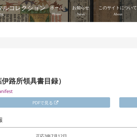
タルコレクション
ホーム
お知らせ
このサイトについ
es
Home
News
About
葉伊路所領具書目録）
anifest
PDFで見る
報
正応3年7月12日