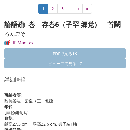
ペ
カ
1
Page
2
Page
3
…
次
›
最
»
ー
レ
ペ
終
ジ
ン
ー
ペ
論語疏□巻 存巻6（子罕 郷党） 首闕
送
ト
ジ
ー
り
ペ
ジ
ろんごそ
ー
IIIF Manifest
ジ
PDFで見る
ビューアで見る
詳細情報
著編者等:
魏何晏注 梁皇（王）侃疏
年代:
[南北朝隋]写
形態:
紙高27.3 cm. 界高22.6 cm. 巻子装1軸
請求記号: