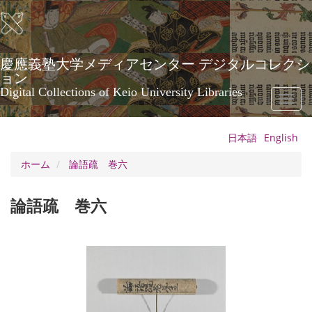
メ
イ
ン
コ
ン
慶應義塾大学メディアセンター デジタルコレクシ
テ
ョン
ン
Digital Collections of Keio University Libraries
Toggl
ツ
naviga
に
移
日本語
English
動
ホーム
論語疏 巻六
論語疏 巻六