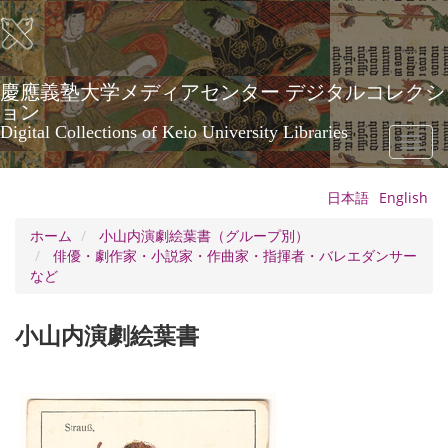
メ
イ
ン
コ
ン
慶應義塾大学メディアセンター デジタルコレクシ
テ
ョン
ン
Digital Collections of Keio University Libraries
Toggl
ツ
naviga
に
移
日本語
English
動
ホーム
小山内演劇絵葉書（グループ別）
俳優・劇作家・小説家・作曲家・指揮者・バレエダンサー
など
小山内演劇絵葉書