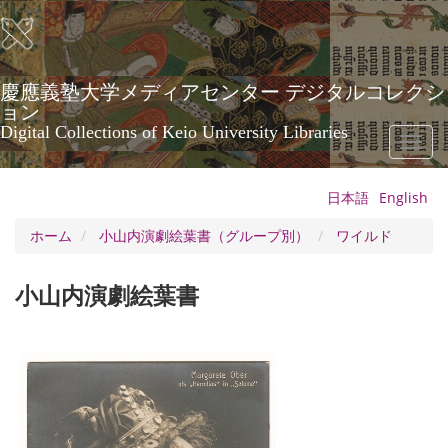
メ
イ
ン
コ
ン
慶應義塾大学メディアセンター デジタルコレクシ
テ
ョン
ン
Digital Collections of Keio University Libraries
Toggl
ツ
naviga
に
移
日本語
English
動
ホーム
小山内演劇絵葉書（グループ別）
ワイルド
小山内演劇絵葉書