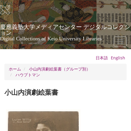
メ
イ
ン
コ
ン
慶應義塾大学メディアセンター デジタルコレクシ
テ
ョン
ン
Digital Collections of Keio University Libraries
Toggl
ツ
naviga
に
移
日本語
English
動
ホーム
小山内演劇絵葉書（グループ別）
ハウプトマン
小山内演劇絵葉書