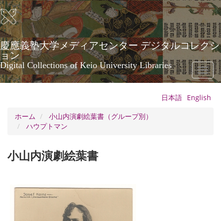
メ
イ
ン
コ
ン
慶應義塾大学メディアセンター デジタルコレクシ
テ
ョン
ン
Digital Collections of Keio University Libraries
Toggl
ツ
naviga
に
移
日本語
English
動
ホーム
小山内演劇絵葉書（グループ別）
ハウプトマン
小山内演劇絵葉書