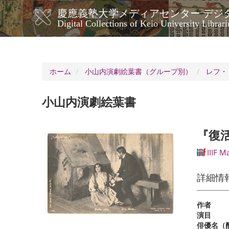
メ
慶應義塾大学メディアセンター デジ
イ
メ
Digital Collections of Keio University Librari
ン
イ
コ
ン
ン
ナ
テ
ン
ビ
ホーム
小山内演劇絵葉書（グループ別）
レフ・
ツ
ゲ
に
ー
移
小山内演劇絵葉書
シ
動
ョ
ン
『復
IIIF M
詳細情
作者
演目
俳優名（