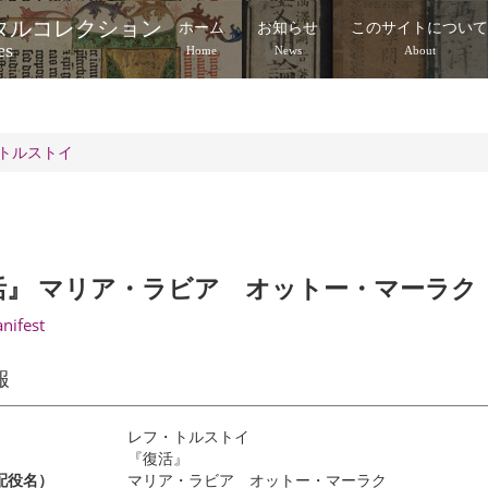
タルコレクション
ホーム
お知らせ
このサイトについ
es
Home
News
About
トルストイ
活』 マリア・ラビア オットー・マーラク
anifest
報
レフ・トルストイ
『復活』
配役名）
マリア・ラビア オットー・マーラク