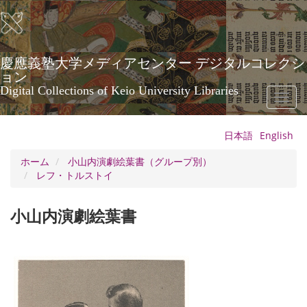
メ
イ
ン
コ
ン
慶應義塾大学メディアセンター デジタルコレクシ
テ
ョン
ン
Digital Collections of Keio University Libraries
Toggl
ツ
naviga
に
移
日本語
English
動
ホーム
小山内演劇絵葉書（グループ別）
レフ・トルストイ
小山内演劇絵葉書