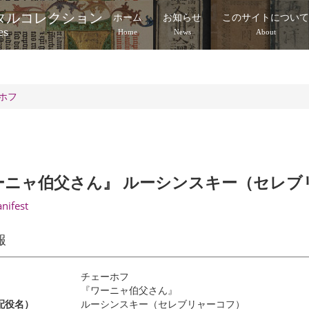
タルコレクション
ホーム
お知らせ
このサイトについ
es
Home
News
About
ホフ
ーニャ伯父さん』 ルーシンスキー（セレブ
anifest
報
チェーホフ
『ワーニャ伯父さん』
配役名）
ルーシンスキー（セレブリャーコフ）