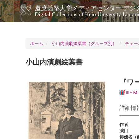
メ
慶應義塾大学メディアセンター デジ
イ
メ
Digital Collections of Keio University Librari
ン
イ
コ
ン
ン
ナ
テ
ン
ビ
ホーム
小山内演劇絵葉書（グループ別）
チェー
ツ
ゲ
に
ー
移
小山内演劇絵葉書
シ
動
ョ
ン
『ワ
IIIF M
詳細情
作者
演目
俳優名（