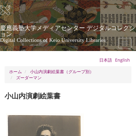
メ
イ
ン
コ
ン
慶應義塾大学メディアセンター デジタルコレクシ
テ
ョン
ン
Digital Collections of Keio University Libraries
Toggl
ツ
naviga
に
移
日本語
English
動
ホーム
小山内演劇絵葉書（グループ別）
ズーダーマン
小山内演劇絵葉書