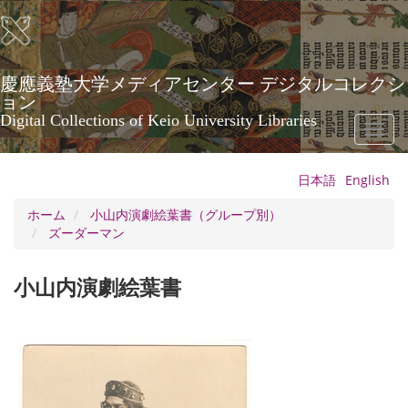
メ
イ
ン
コ
ン
慶應義塾大学メディアセンター デジタルコレクシ
テ
ョン
ン
Digital Collections of Keio University Libraries
Toggl
ツ
naviga
に
移
日本語
English
動
ホーム
小山内演劇絵葉書（グループ別）
ズーダーマン
小山内演劇絵葉書