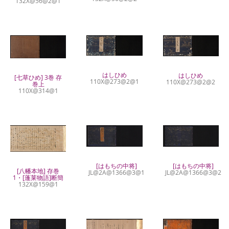
132X@56@2@1
はしひめ
はしひめ
[七草ひめ] 3巻 存
110X@273@2@1
110X@273@2@2
巻上
110X@314@1
[はもちの中将]
[はもちの中将]
[八幡本地] 存巻
JL@2A@1366@3@1
JL@2A@1366@3@2
1・[蓬莱物語]断簡
132X@159@1