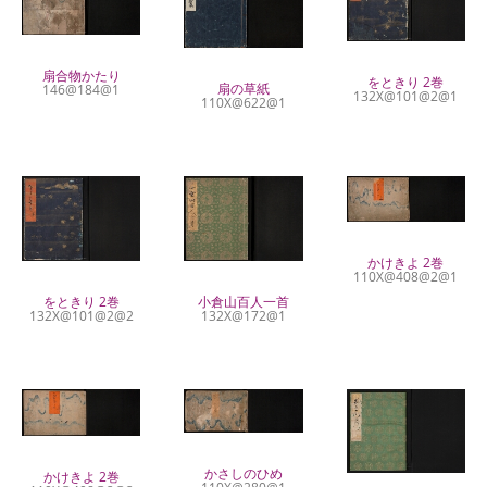
扇合物かたり
をときり 2巻
扇の草紙
146@184@1
132X@101@2@1
110X@622@1
かけきよ 2巻
110X@408@2@1
をときり 2巻
小倉山百人一首
132X@101@2@2
132X@172@1
かさしのひめ
かけきよ 2巻