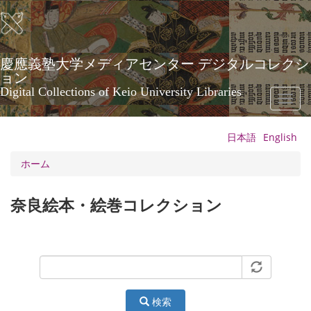
メ
イ
ン
コ
ン
慶應義塾大学メディアセンター デジタルコレクシ
テ
ョン
ン
Digital Collections of Keio University Libraries
Toggl
ツ
naviga
に
移
日本語
English
動
ホーム
奈良絵本・絵巻コレクション
検索