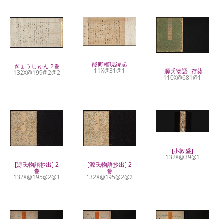
熊野權現縁起
ぎょうしゅん 2巻
11X@31@1
[源氏物語] 存葵
132X@199@2@2
110X@681@1
[小敦盛]
132X@39@1
[源氏物語抄出] 2
[源氏物語抄出] 2
巻
巻
132X@195@2@1
132X@195@2@2