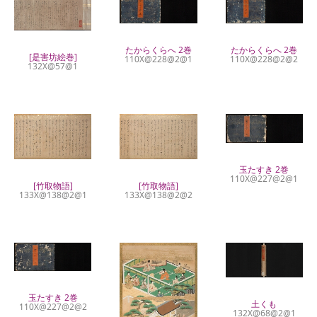
たからくらへ 2巻
たからくらへ 2巻
[是害坊絵巻]
110X@228@2@1
110X@228@2@2
132X@57@1
玉たすき 2巻
110X@227@2@1
[竹取物語]
[竹取物語]
133X@138@2@1
133X@138@2@2
玉たすき 2巻
土くも
110X@227@2@2
132X@68@2@1