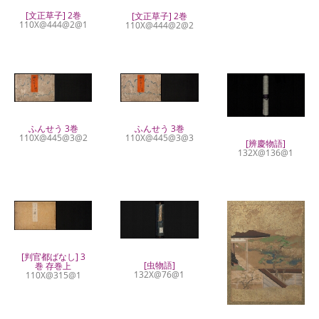
[文正草子] 2巻
[文正草子] 2巻
110X@444@2@1
110X@444@2@2
ふんせう 3巻
ふんせう 3巻
110X@445@3@2
110X@445@3@3
[辨慶物語]
132X@136@1
[判官都ばなし] 3
[虫物語]
巻 存巻上
132X@76@1
110X@315@1