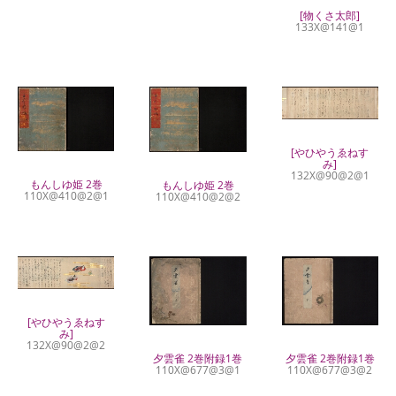
[物くさ太郎]
133X@141@1
[やひやうゑねす
み]
132X@90@2@1
もんしゆ姫 2巻
もんしゆ姫 2巻
110X@410@2@1
110X@410@2@2
[やひやうゑねす
み]
132X@90@2@2
夕雲雀 2巻附録1巻
夕雲雀 2巻附録1巻
110X@677@3@1
110X@677@3@2