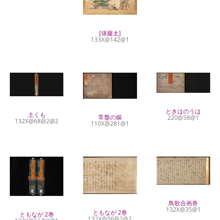
[俵藤太]
133X@142@1
ときはのうは
土くも
常盤の嫗
220@58@1
132X@68@2@2
110X@281@1
鳥歌合画巻
132X@35@1
ともなが 2巻
ともなが 2巻
132X@56@2@2