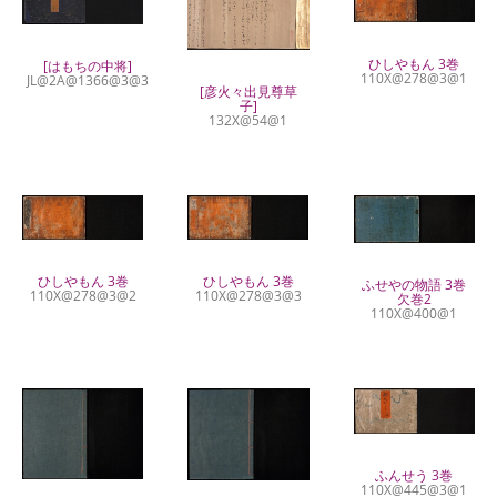
ひしやもん 3巻
[はもちの中将]
110X@278@3@1
JL@2A@1366@3@3
[彦火々出見尊草
子]
132X@54@1
ひしやもん 3巻
ひしやもん 3巻
ふせやの物語 3巻
110X@278@3@2
110X@278@3@3
欠巻2
110X@400@1
ふんせう 3巻
110X@445@3@1