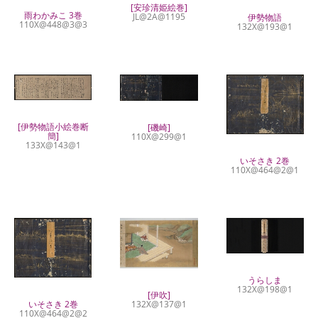
[安珍清姫絵巻]
雨わかみこ 3巻
JL@2A@1195
伊勢物語
110X@448@3@3
132X@193@1
[伊勢物語小絵巻断
[磯崎]
簡]
110X@299@1
133X@143@1
いそさき 2巻
110X@464@2@1
うらしま
132X@198@1
[伊吹]
132X@137@1
いそさき 2巻
110X@464@2@2