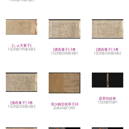
[しゅ天童子]
132X@145@3@3
[酒呑童子] 3巻
[酒呑童子] 3巻
132X@200@3@1
132X@200@3@2
是害坊絵巻
132X@55@1
[酒呑童子] 3巻
清少納言枕草子詞
132X@200@3@3
JL@2A@1385