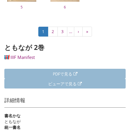
5
6
ペ
カ
1
Page
2
Page
3
…
次
›
最
»
ー
レ
ペ
終
ジ
ン
ー
ペ
ともなが 2巻
送
ト
ジ
ー
り
ペ
ジ
IIIF Manifest
ー
ジ
PDFで見る
ビューアで見る
詳細情報
書名かな
ともなが
統一書名