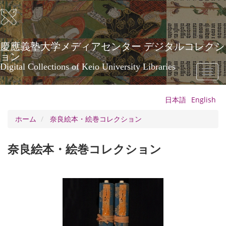
メ
イ
ン
コ
ン
慶應義塾大学メディアセンター デジタルコレクシ
テ
ョン
ン
Digital Collections of Keio University Libraries
Toggl
ツ
naviga
に
移
日本語
English
動
ホーム
奈良絵本・絵巻コレクション
奈良絵本・絵巻コレクション