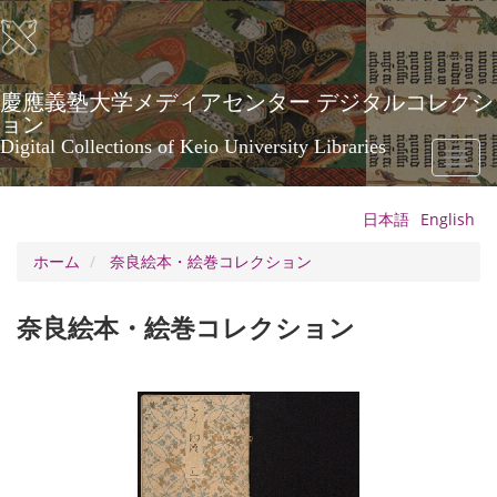
メ
イ
ン
コ
ン
慶應義塾大学メディアセンター デジタルコレクシ
テ
ョン
ン
Digital Collections of Keio University Libraries
Toggl
ツ
naviga
に
移
日本語
English
動
ホーム
奈良絵本・絵巻コレクション
奈良絵本・絵巻コレクション