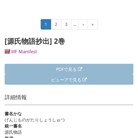
ペ
カ
1
Page
2
Page
3
…
次
›
最
»
ー
レ
ペ
終
ジ
ン
ー
ペ
[源氏物語抄出] 2巻
送
ト
ジ
ー
り
ペ
ジ
IIIF Manifest
ー
ジ
PDFで見る
ビューアで見る
詳細情報
書名かな
げんじものがたりしょうしゅつ
統一書名
源氏物語