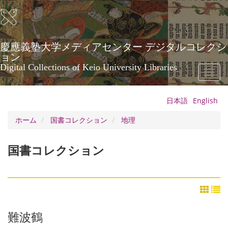
メ
イ
ン
コ
ン
慶應義塾大学メディアセンター デジタルコレクシ
テ
ョン
ン
Digital Collections of Keio University Libraries
Toggl
ツ
naviga
に
移
日本語
English
動
ホーム
国書コレクション
地理
国書コレクション
難波鶴