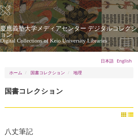
メ
イ
ン
コ
ン
慶應義塾大学メディアセンター デジタルコレクシ
テ
ョン
ン
Digital Collections of Keio University Libraries
Toggl
ツ
naviga
に
移
日本語
English
動
ホーム
国書コレクション
地理
国書コレクション
八丈筆記