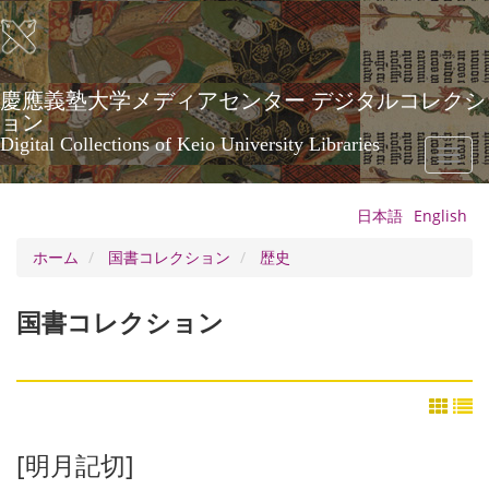
メ
イ
ン
コ
ン
慶應義塾大学メディアセンター デジタルコレクシ
テ
ョン
ン
Digital Collections of Keio University Libraries
Toggl
ツ
naviga
に
移
日本語
English
動
ホーム
国書コレクション
歴史
国書コレクション
[明月記切]