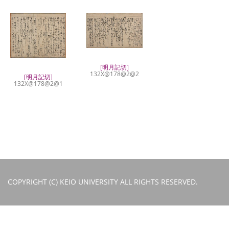
[明月記切]
132X@178@2@2
[明月記切]
132X@178@2@1
COPYRIGHT (C) KEIO UNIVERSITY ALL RIGHTS RESERVED.