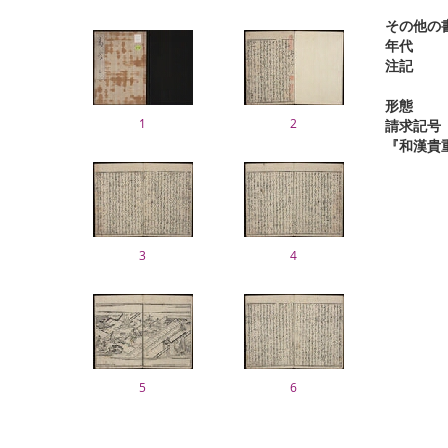
その他の
年代
注記
形態
1
2
請求記号
『和漢貴
3
4
5
6