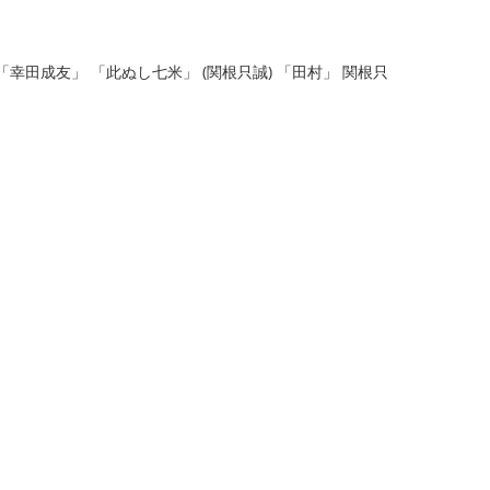
 「幸田成友」 「此ぬし七米」 (関根只誠) 「田村」 関根只