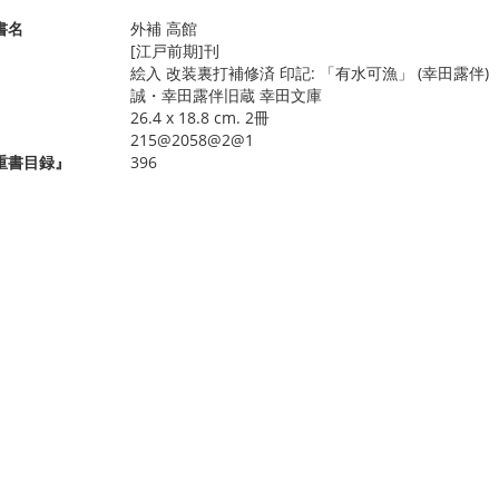
書名
外補 高館
[江戸前期]刊
絵入 改装裏打補修済 印記: 「有水可漁」 (幸田露伴)
誠・幸田露伴旧蔵 幸田文庫
26.4 x 18.8 cm. 2冊
215@2058@2@1
重書目録』
396