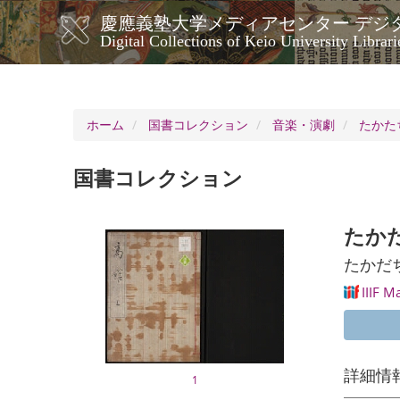
メ
慶應義塾大学メディアセンター デジ
イ
メ
Digital Collections of Keio University Librari
ン
イ
コ
ン
ン
ナ
テ
ン
ビ
ホーム
国書コレクション
音楽・演劇
たかた
ツ
ゲ
に
ー
移
国書コレクション
シ
動
ョ
ン
たかた
たかだ
IIIF M
詳細情
1