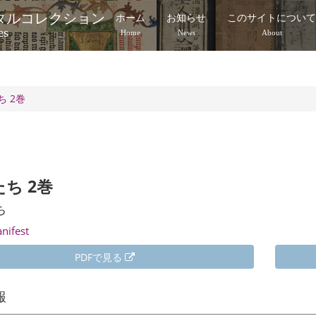
タルコレクション
ホーム
お知らせ
このサイトについ
es
Home
News
About
ち 2巻
ち 2巻
ち
anifest
PDFで見る
報