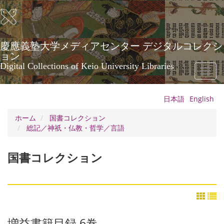
メ
イ
ン
コ
ン
慶應義塾大学メディアセンター デジタルコレクシ
テ
ョン
ン
Digital Collections of Keio University Libraries
Toggl
ツ
naviga
に
移
日本語
English
動
ホーム
国書コレクション
総記／神祇・仏教・哲学／言語
国書コレクション
増益書籍目録 6巻