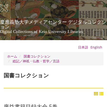
メ
イ
ン
コ
ン
慶應義塾大学メディアセンター デジタルコレクシ
テ
ョン
ン
Digital Collections of Keio University Libraries
Toggl
ツ
naviga
に
移
日本語
English
動
ホーム
国書コレクション
総記／神祇・仏教・哲学／言語
国書コレクション
廣益書籍目録大全 5巻