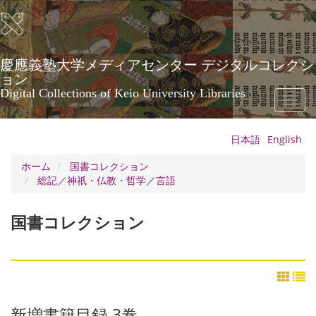
メ
イ
ン
コ
ン
慶應義塾大学メディアセンター デジタルコレクシ
テ
ョン
ン
Digital Collections of Keio University Libraries
Toggl
ツ
naviga
に
移
日本語
English
動
ホーム
国書コレクション
総記／神祇・仏教・哲学／言語
国書コレクション
新増書籍目録 3巻