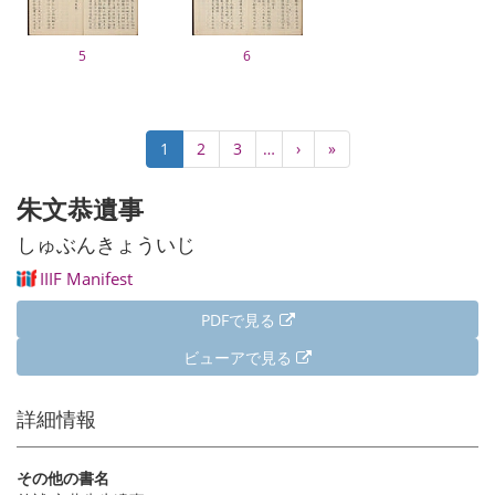
5
6
ペ
カ
1
Page
2
Page
3
…
次
›
最
»
ー
レ
ペ
終
ジ
ン
ー
ペ
朱文恭遺事
送
ト
ジ
ー
り
ペ
ジ
しゅぶんきょういじ
ー
IIIF Manifest
ジ
PDFで見る
ビューアで見る
詳細情報
その他の書名