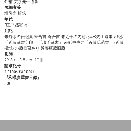
外補 文恭先生遺事
著編者等
塙勝文 輯録
年代
[江戸後期]写
注記
朱舜水の伝記集 寄合書 寄合書 巻之十の内題: 舜水先生遺事 印記:
「近藤蔵書之印」 「塙氏蔵書」 表紙中央に「近藤氏蔵書」 (近藤
瓶城) の蔵書票あり 近藤瓶蔵旧蔵
形態
22.8 x 15.8 cm. 10冊
請求記号
171@69@10@7
『和漢貴重書目録』
506