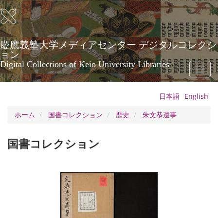
メ
イ
ン
コ
ン
慶應義塾大学メディアセンター デジタルコレクシ
テ
ョン
ン
Digital Collections of Keio University Libraries
Toggl
ツ
naviga
に
移
日本語
English
動
ホーム
国書コレクション
歴史
朱文恭遺事
国書コレクション