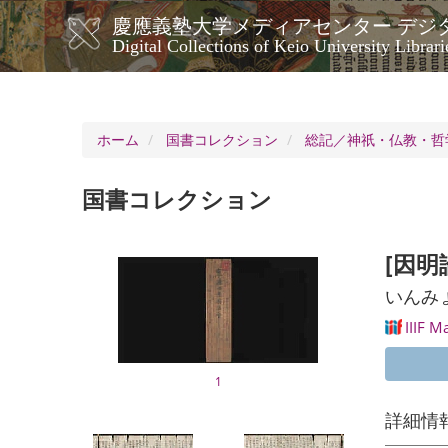
メ
慶應義塾大学メディアセンター デジ
イ
メ
Digital Collections of Keio University Librari
ン
イ
コ
ン
ン
ナ
テ
ン
ビ
ホーム
国書コレクション
総記／神祇・仏教・哲
ツ
ゲ
に
ー
移
国書コレクション
シ
動
ョ
ン
[因明
いんみ
IIIF M
1
詳細情