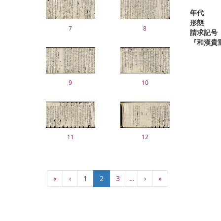
年代
形態
7
8
請求記号
『和漢貴
9
10
11
12
ペ
先
«
前
‹
Page
1
カ
2
Page
3
…
次
›
最
»
ー
頭
ペ
レ
ペ
終
ジ
ペ
ー
ン
ー
ペ
送
ー
ジ
ト
ジ
ー
り
ジ
ペ
ジ