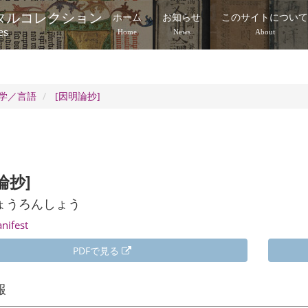
タルコレクション
ホーム
お知らせ
このサイトについ
es
Home
News
About
学／言語
[因明論抄]
論抄]
ょうろんしょう
anifest
PDFで見る
報