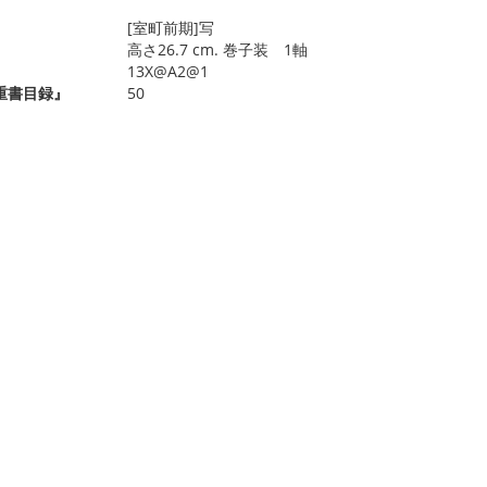
[室町前期]写
高さ26.7 cm. 巻子装 1軸
13X@A2@1
重書目録』
50