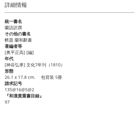
詳細情報
統一書名
蘭語訳撰
その他の書名
帙題 蘭和辭書
著編者等
[奥平正高] [編]
年代
[神谷弘孝] 文化7年刊（1810）
形態
26.1 x 17.8 cm. 包背装 5冊
請求記号
135@16@5@2
『和漢貴重書目録』
97