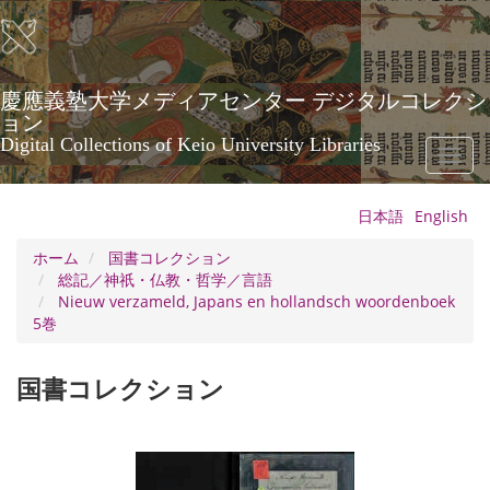
メ
イ
ン
コ
ン
慶應義塾大学メディアセンター デジタルコレクシ
テ
ョン
ン
Digital Collections of Keio University Libraries
Toggl
ツ
naviga
に
移
日本語
English
動
ホーム
国書コレクション
総記／神祇・仏教・哲学／言語
Nieuw verzameld, Japans en hollandsch woordenboek
5巻
国書コレクション