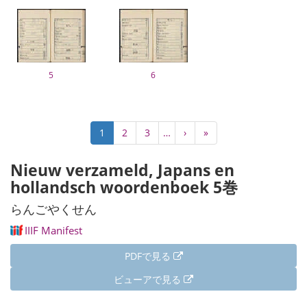
5
6
ペ
カ
1
Page
2
Page
3
…
次
›
最
»
ー
レ
ペ
終
ジ
ン
ー
ペ
Nieuw verzameld, Japans en
送
ト
ジ
ー
り
hollandsch woordenboek 5巻
ペ
ジ
ー
らんごやくせん
ジ
IIIF Manifest
PDFで見る
ビューアで見る