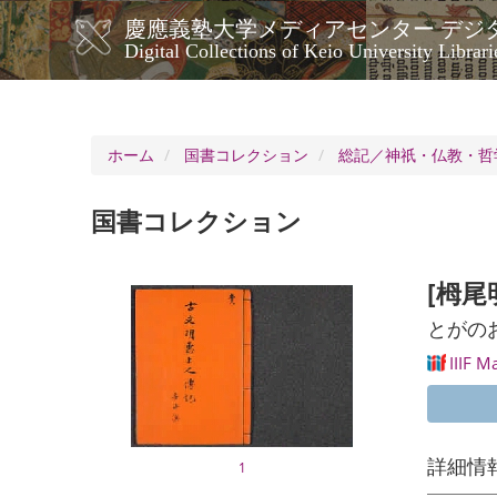
メ
慶應義塾大学メディアセンター デジ
イ
メ
Digital Collections of Keio University Librari
ン
イ
コ
ン
ン
ナ
テ
ン
ビ
ホーム
国書コレクション
総記／神祇・仏教・哲
ツ
ゲ
に
ー
移
国書コレクション
シ
動
ョ
ン
[栂尾
とがの
IIIF M
詳細情
1