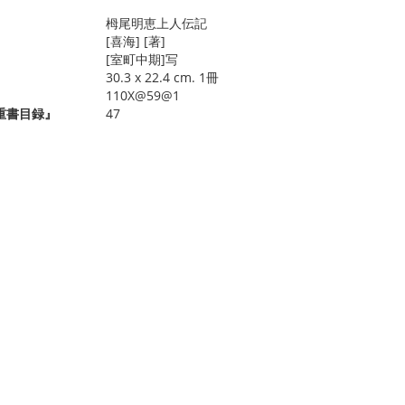
栂尾明恵上人伝記
[喜海] [著]
[室町中期]写
30.3 x 22.4 cm. 1冊
110X@59@1
重書目録』
47