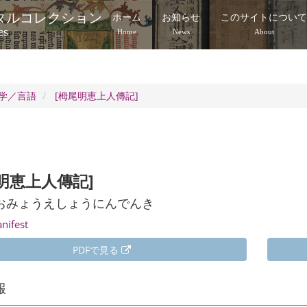
タルコレクション
ホーム
お知らせ
このサイトについ
es
Home
News
About
学／言語
[栂尾明恵上人傳記]
明恵上人傳記]
おみょうえしょうにんでんき
anifest
PDFで見る
報