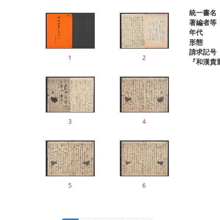
統一書名
著編者等
年代
形態
請求記号
1
2
『和漢貴
3
4
5
6