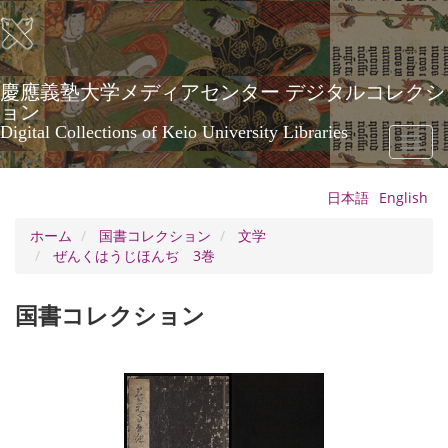
メ
イ
ン
コ
ン
慶應義塾大学メディアセンター デジタルコレクシ
テ
ョン
ン
Digital Collections of Keio University Libraries
Toggl
ツ
naviga
に
移
日本語
English
動
ホーム
国書コレクション
文学
ぜんくはうじほんぢ 3巻
国書コレクション