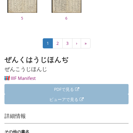
5
6
ペ
カ
1
Page
2
Page
3
次
›
最
»
ー
レ
ペ
終
ジ
ン
ー
ペ
ぜんくはうじほんぢ
送
ト
ジ
ー
り
ペ
ジ
ぜんこうじほんじ
ー
IIIF Manifest
ジ
PDFで見る
ビューアで見る
詳細情報
その他の書名