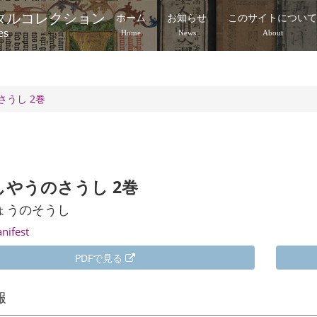
タルコレクション
ホーム
お知らせ
このサイトについ
es
Home
News
About
さうし 2巻
しやうのさうし 2巻
ょうのそうし
anifest
PDFで見る
報