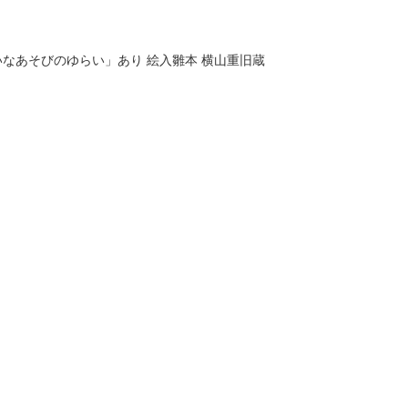
「ひいなあそびのゆらい」あり 絵入雛本 横山重旧蔵