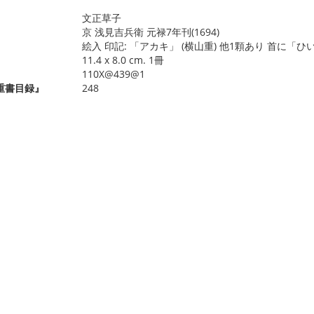
文正草子
京 浅見吉兵衛 元禄7年刊(1694)
絵入 印記: 「アカキ」 (横山重) 他1顆あり 首に
11.4 x 8.0 cm. 1冊
110X@439@1
重書目録』
248