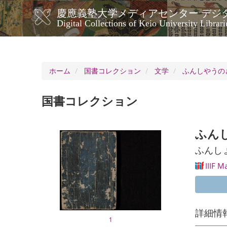
メ
慶應義塾大学メディアセンター デジ
イ
メ
Digital Collections of Keio University Librari
ン
イ
コ
ン
ン
ナ
テ
ン
ビ
ホーム
国書コレクション
文学
ふんしやうの
ツ
ゲ
に
ー
移
国書コレクション
シ
動
ョ
ン
ふん
ふんし
IIIF M
詳細情
1