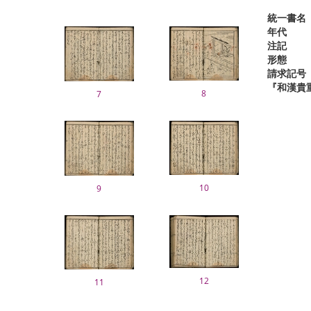
統一書名
年代
注記
形態
請求記号
『和漢貴
8
7
10
9
12
11