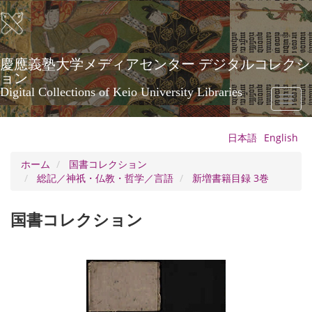
メ
イ
ン
コ
ン
慶應義塾大学メディアセンター デジタルコレクシ
テ
ョン
ン
Digital Collections of Keio University Libraries
Toggl
ツ
naviga
に
移
日本語
English
動
ホーム
国書コレクション
総記／神祇・仏教・哲学／言語
新増書籍目録 3巻
国書コレクション