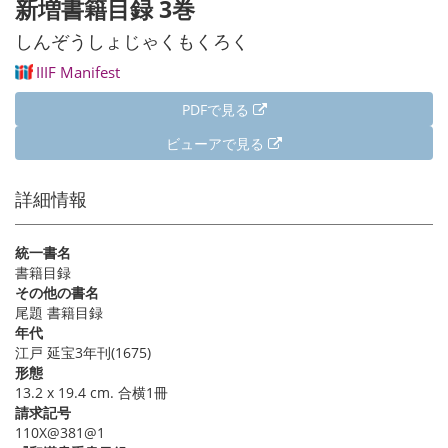
新増書籍目録 3巻
送
ト
ジ
ー
り
ペ
ジ
しんぞうしょじゃくもくろく
ー
IIIF Manifest
ジ
PDFで見る
ビューアで見る
詳細情報
統一書名
書籍目録
その他の書名
尾題 書籍目録
年代
江戸 延宝3年刊(1675)
形態
13.2 x 19.4 cm. 合横1冊
請求記号
110X@381@1