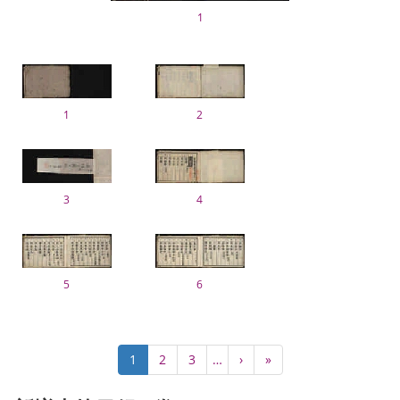
1
1
2
3
4
5
6
ペ
カ
1
Page
2
Page
3
…
次
›
最
»
ー
レ
ペ
終
ジ
ン
ー
ペ