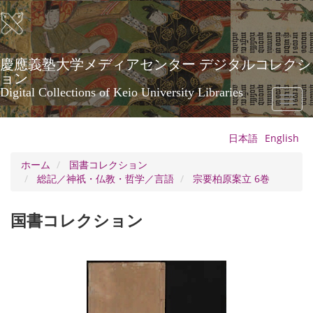
メ
イ
ン
コ
ン
慶應義塾大学メディアセンター デジタルコレクシ
テ
ョン
ン
Digital Collections of Keio University Libraries
Toggl
ツ
naviga
に
移
日本語
English
動
ホーム
国書コレクション
総記／神祇・仏教・哲学／言語
宗要柏原案立 6巻
国書コレクション