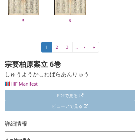
5
6
ペ
カ
1
Page
2
Page
3
…
次
›
最
»
ー
レ
ペ
終
ジ
ン
ー
ペ
宗要柏原案立 6巻
送
ト
ジ
ー
り
ペ
ジ
しゅうようかしわばらあんりゅう
ー
IIIF Manifest
ジ
PDFで見る
ビューアで見る
詳細情報