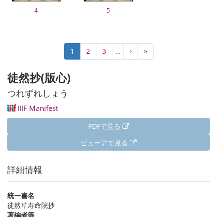
4
5
ペ
カ
1
Page
2
Page
3
…
次
›
最
»
ー
レ
ペ
終
ジ
ン
ー
ペ
徒然抄(版心)
送
ト
ジ
ー
り
ペ
ジ
つれずれしょう
ー
IIIF Manifest
ジ
PDFで見る
ビューアで見る
詳細情報
統一書名
徒然草寿命院抄
著編者等