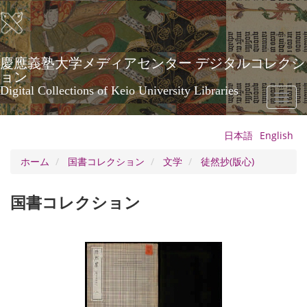
メ
イ
ン
コ
ン
慶應義塾大学メディアセンター デジタルコレクシ
テ
ョン
ン
Digital Collections of Keio University Libraries
Toggl
ツ
naviga
に
移
日本語
English
動
ホーム
国書コレクション
文学
徒然抄(版心)
国書コレクション