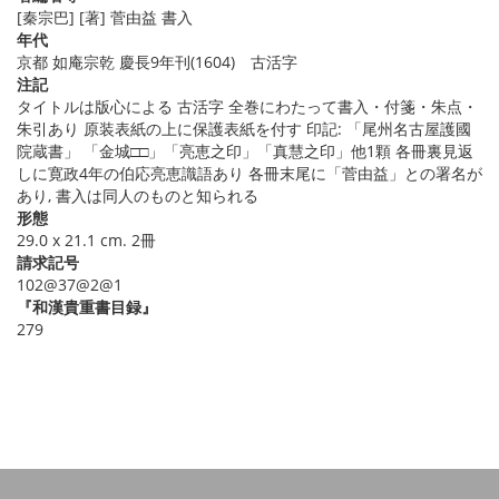
[秦宗巴] [著] 菅由益 書入
年代
京都 如庵宗乾 慶長9年刊(1604) 古活字
注記
タイトルは版心による 古活字 全巻にわたって書入・付箋・朱点・
朱引あり 原装表紙の上に保護表紙を付す 印記: 「尾州名古屋護國
院蔵書」 「金城□□」「亮恵之印」「真慧之印」他1顆 各冊裏見返
しに寛政4年の伯応亮恵識語あり 各冊末尾に「菅由益」との署名が
あり, 書入は同人のものと知られる
形態
29.0 x 21.1 cm. 2冊
請求記号
102@37@2@1
『和漢貴重書目録』
279