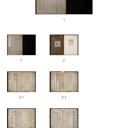
1
1
2
3-1
3-2