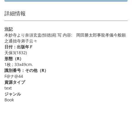
詳細情報
注記
本妙寺より奈須玄盅(恒徳)宛 写 内容: 岡田勝太郎事龍孝儀今般願
之通拙寺弟子云々
日付：出版年Ｆ
天保3(1832)
形態（R）
1枚 ; 33x49cm.
識別番号：その他（R）
F@ナ@44
資源タイプ
text
ジャンル
Book