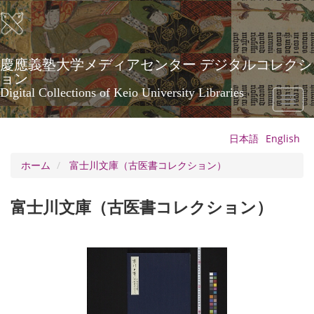
メ
イ
ン
コ
ン
慶應義塾大学メディアセンター デジタルコレクシ
テ
ョン
ン
Digital Collections of Keio University Libraries
Toggl
ツ
naviga
に
移
日本語
English
動
ホーム
富士川文庫（古医書コレクション）
富士川文庫（古医書コレクション）