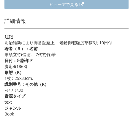
ビューアで見る
詳細情報
注記
明治維新により御番医癈止, 老齢御暇願度草稿6月10日付
著者（Ｒ）：名前
奈須玄竹(信徳, 7代玄竹)筆
日付：出版年Ｆ
慶応4(1868)
形態（R）
1枚 ; 25x33cm.
識別番号：その他（R）
F@ナ@30
資源タイプ
text
ジャンル
Book