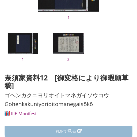
1
1
2
奈須家資料12 [御変格により御暇願草
稿]
ゴヘンカクニヨリオイトマネガイソウコウ
Gohenkakuniyorioitomanegaisōkō
IIIF Manifest
PDFで見る