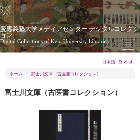
メ
イ
ン
コ
ン
慶應義塾大学メディアセンター デジタルコレクシ
テ
ョン
ン
Digital Collections of Keio University Libraries
Toggl
ツ
naviga
に
移
日本語
English
動
ホーム
富士川文庫（古医書コレクション）
富士川文庫（古医書コレクション）