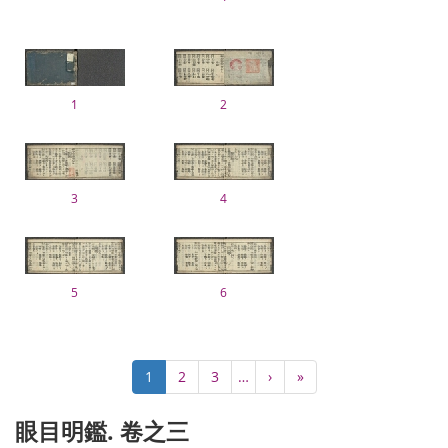
1
2
3
4
5
6
ペ
カ
1
Page
2
Page
3
…
次
›
最
»
ー
レ
ペ
終
ジ
ン
ー
ペ
眼目明鑑. 卷之三
送
ト
ジ
ー