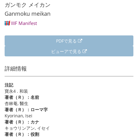
り
ペ
ジ
ガンモク メイカン
ー
Ganmoku meikan
ジ
IIIF Manifest
PDFで見る
ビューアで見る
詳細情報
注記
寶永4 . 和装
著者（Ｒ）：名前
杏林菴, 醫生
著者（Ｒ）：ローマ字
Kyorinan, Isei
著者（Ｒ）：カナ
キョウリンアン, イセイ
著者（Ｒ）：役割