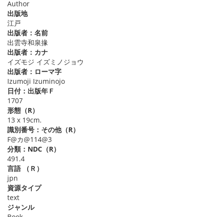
Author
出版地
江戸
出版者：名前
出雲寺和泉掾
出版者：カナ
イズモジ イズミノジョウ
出版者：ローマ字
Izumoji Izuminojo
日付：出版年Ｆ
1707
形態（R）
13 x 19cm.
識別番号：その他（R）
F@カ@114@3
分類：NDC（R）
491.4
言語 （Ｒ）
jpn
資源タイプ
text
ジャンル
Book