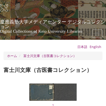
メ
イ
ン
コ
ン
慶應義塾大学メディアセンター デジタルコレクシ
テ
ョン
ン
Digital Collections of Keio University Libraries
Toggl
ツ
naviga
に
移
日本語
English
動
ホーム
富士川文庫（古医書コレクション）
富士川文庫（古医書コレクション）
1