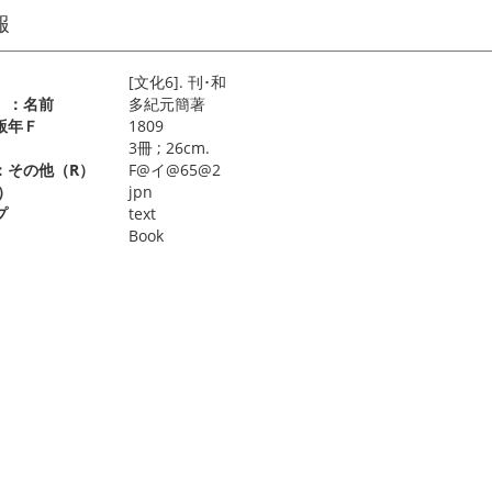
報
[文化6]. 刊･和
）：名前
多紀元簡著
版年Ｆ
1809
）
3冊 ; 26cm.
：その他（R）
F@イ@65@2
）
jpn
プ
text
Book