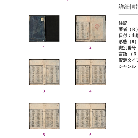
詳細情
注記
著者（Ｒ
日付：出
形態（R
1
2
識別番号
言語 （Ｒ
資源タイ
ジャンル
3
4
5
6