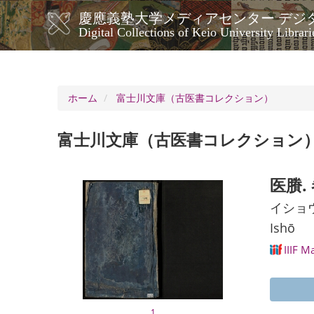
メ
慶應義塾大学メディアセンター デジ
イ
メ
Digital Collections of Keio University Librari
ン
イ
コ
ン
ン
ナ
テ
ン
ビ
ホーム
富士川文庫（古医書コレクション）
ツ
ゲ
に
ー
移
富士川文庫（古医書コレクション
シ
動
ョ
ン
医賸.
イショ
Ishō
IIIF M
1