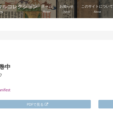
タルコレクション
ホーム
お知らせ
このサイトについ
es
Home
News
About
）
 巻中
ウ
anifest
PDFで見る