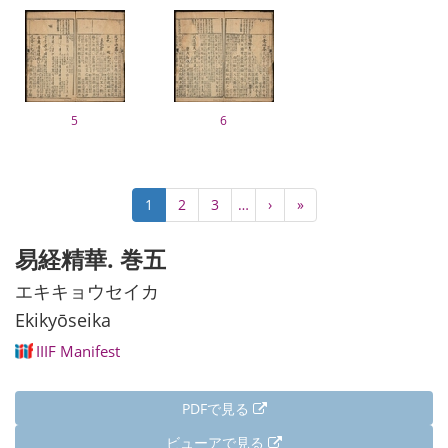
5
6
ペ
カ
1
Page
2
Page
3
…
次
›
最
»
ー
レ
ペ
終
ジ
ン
ー
ペ
易経精華. 巻五
送
ト
ジ
ー
り
ペ
ジ
エキキョウセイカ
ー
Ekikyōseika
ジ
IIIF Manifest
PDFで見る
ビューアで見る