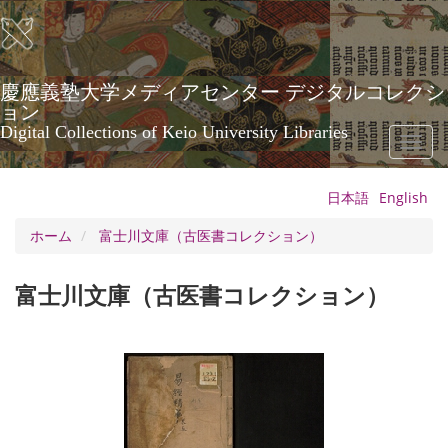
メ
イ
ン
コ
ン
慶應義塾大学メディアセンター デジタルコレクシ
テ
ョン
ン
Digital Collections of Keio University Libraries
Toggl
ツ
naviga
に
移
日本語
English
動
ホーム
富士川文庫（古医書コレクション）
富士川文庫（古医書コレクション）