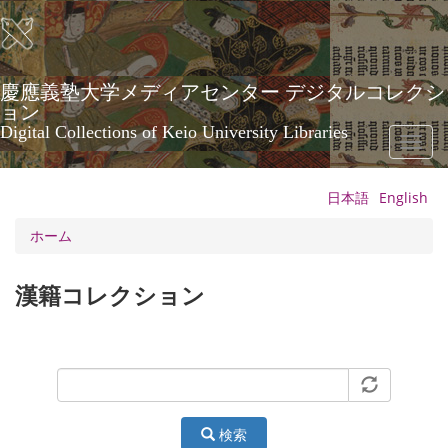
メ
イ
ン
コ
ン
慶應義塾大学メディアセンター デジタルコレクシ
テ
ョン
ン
Digital Collections of Keio University Libraries
Toggl
ツ
naviga
に
移
日本語
English
動
ホーム
漢籍コレクション
検索