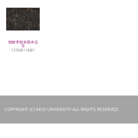
朝鮮李朝末期木活
字
133X@118@1
COPYRIGHT (C) KEIO UNIVERSITY ALL RIGHTS RESERVED.