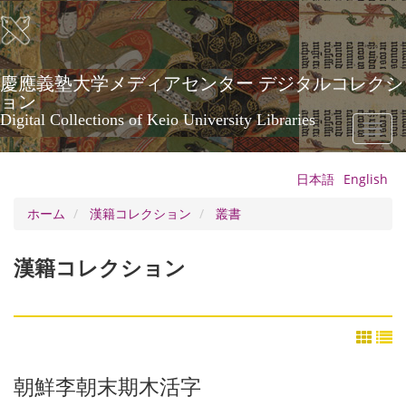
メ
イ
ン
コ
ン
慶應義塾大学メディアセンター デジタルコレクシ
テ
ョン
ン
Digital Collections of Keio University Libraries
Toggl
ツ
naviga
に
移
日本語
English
動
ホーム
漢籍コレクション
叢書
漢籍コレクション
朝鮮李朝末期木活字