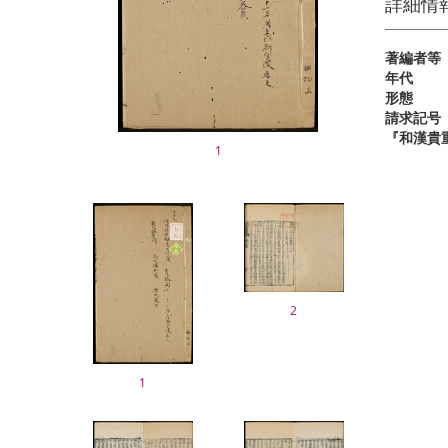
詳細情
著編者等
年代
形態
請求記号
『和漢貴
1
2
1