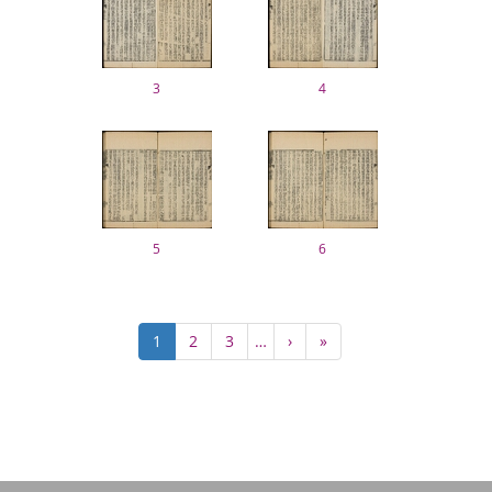
3
4
5
6
ペ
カ
1
Page
2
Page
3
…
次
›
最
»
ー
レ
ペ
終
ジ
ン
ー
ペ
送
ト
ジ
ー
り
ペ
ジ
ー
ジ