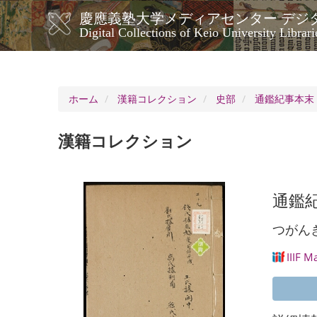
メ
慶應義塾大学メディアセンター デジ
イ
メ
Digital Collections of Keio University Librari
ン
イ
コ
ン
ン
ナ
テ
ン
ビ
ホーム
漢籍コレクション
史部
通鑑紀事本末 
ツ
ゲ
に
ー
移
漢籍コレクション
シ
動
ョ
ン
通鑑紀
つがん
IIIF M