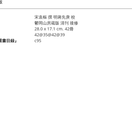
報
宋袁樞 撰 明蔣先庚 校
鬱岡山房蔵版 清刊 後修
28.0 x 17.1 cm. 42冊
42@35@42@39
重書目録』
c95