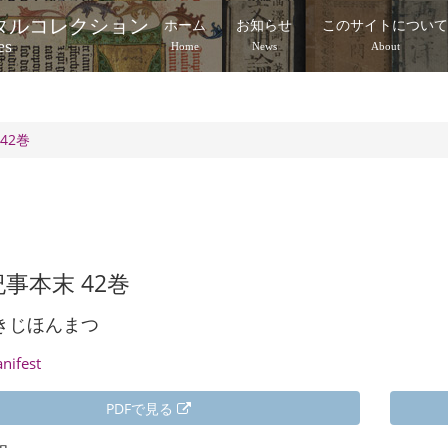
タルコレクション
ホーム
お知らせ
このサイトについ
es
Home
News
About
42巻
事本末 42巻
きじほんまつ
anifest
PDFで見る