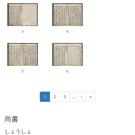
3
4
5
6
ペ
カ
1
Page
2
Page
3
…
次
›
最
»
ー
レ
ペ
終
ジ
ン
ー
ペ
送
ト
ジ
ー
尚書
り
ペ
ジ
ー
しょうしょ
ジ