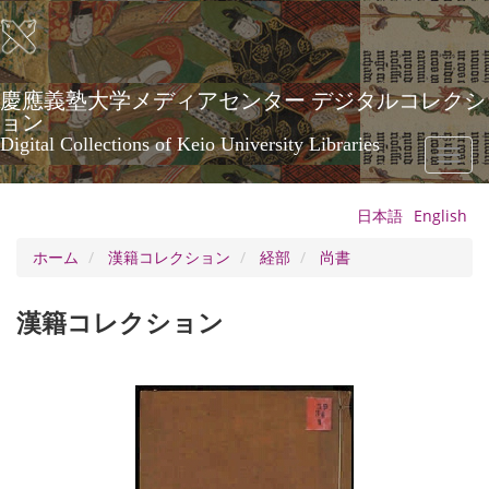
メ
イ
ン
コ
ン
慶應義塾大学メディアセンター デジタルコレクシ
テ
ョン
ン
Digital Collections of Keio University Libraries
Toggl
ツ
naviga
に
移
日本語
English
動
ホーム
漢籍コレクション
経部
尚書
漢籍コレクション