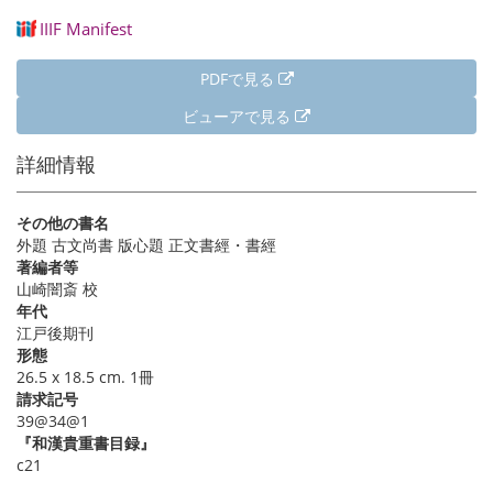
IIIF Manifest
PDFで見る
ビューアで見る
詳細情報
その他の書名
外題 古文尚書 版心題 正文書經・書經
著編者等
山崎闇斎 校
年代
江戸後期刊
形態
26.5 x 18.5 cm. 1冊
請求記号
39@34@1
『和漢貴重書目録』
c21