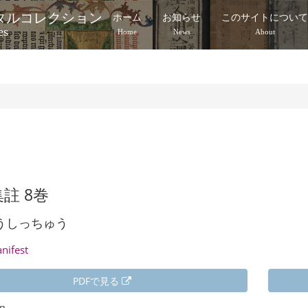
タルコレクション
ホーム
お知らせ
このサイトについ
es
Home
News
About
註 8巻
うしっちゅう
anifest
PDFで見る