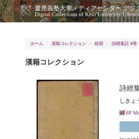
メ
慶應義塾大学メディアセンター デジ
イ
メ
Digital Collections of Keio University Librari
ン
イ
コ
ン
ン
ナ
テ
ン
ビ
ホーム
漢籍コレクション
経部
詩經集註 8巻
ツ
ゲ
に
ー
移
漢籍コレクション
シ
動
ョ
ン
詩經集
しきょ
IIIF M