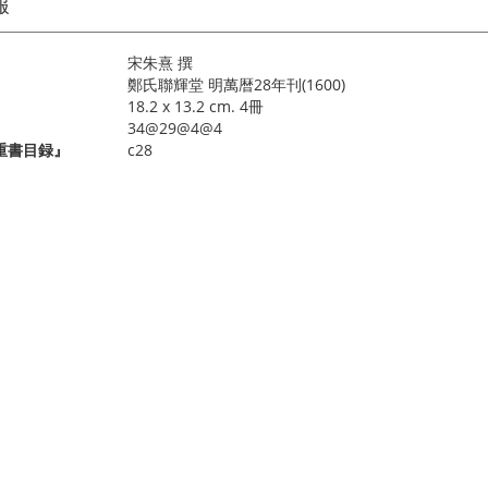
報
宋朱熹 撰
鄭氏聯輝堂 明萬暦28年刊(1600)
18.2 x 13.2 cm. 4冊
34@29@4@4
重書目録』
c28