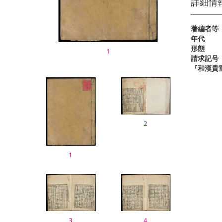
詳細情
著編者等
年代
形態
1
請求記号
『和漢貴
2
1
3
4