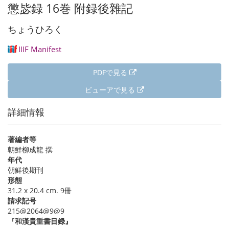
ト
ジ
ー
懲毖録 16巻 附録後雜記
り
ペ
ジ
ー
ちょうひろく
ジ
IIIF Manifest
PDFで見る
ビューアで見る
詳細情報
著編者等
朝鮮柳成龍 撰
年代
朝鮮後期刊
形態
31.2 x 20.4 cm. 9冊
請求記号
215@2064@9@9
『和漢貴重書目録』