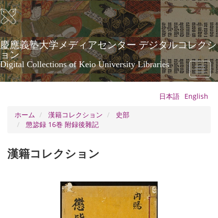
メ
イ
ン
コ
ン
慶應義塾大学メディアセンター デジタルコレクシ
テ
ョン
ン
Digital Collections of Keio University Libraries
Toggl
ツ
naviga
に
移
日本語
English
動
ホーム
漢籍コレクション
史部
懲毖録 16巻 附録後雜記
漢籍コレクション