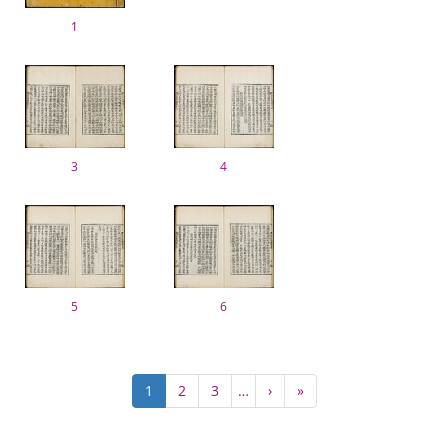
1
3
4
5
6
ペ
カ
1
Page
2
Page
3
…
次
›
最
»
ー
レ
ペ
終
ジ
ン
ー
ペ
送