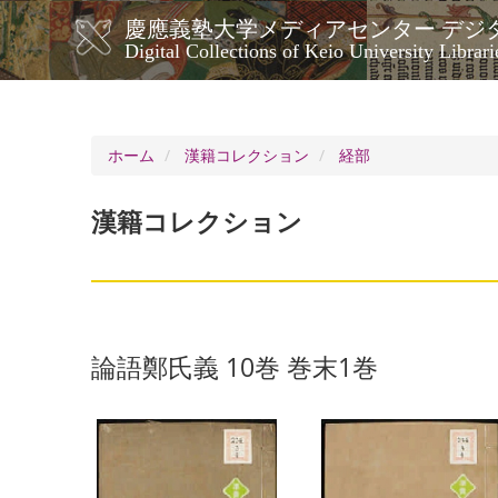
メ
慶應義塾大学メディアセンター デジ
イ
メ
Digital Collections of Keio University Librari
ン
イ
コ
ン
ン
ナ
テ
ン
ビ
ホーム
漢籍コレクション
経部
ツ
ゲ
に
ー
移
漢籍コレクション
シ
動
ョ
ン
論語鄭氏義 10巻 巻末1巻