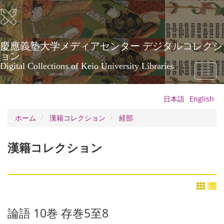
メ
イ
ン
コ
ン
慶應義塾大学メディアセンター デジタルコレクシ
テ
ョン
ン
Digital Collections of Keio University Libraries
Toggl
ツ
naviga
に
移
日本語
English
動
ホーム
漢籍コレクション
経部
漢籍コレクション
論語 10巻 存巻5至8