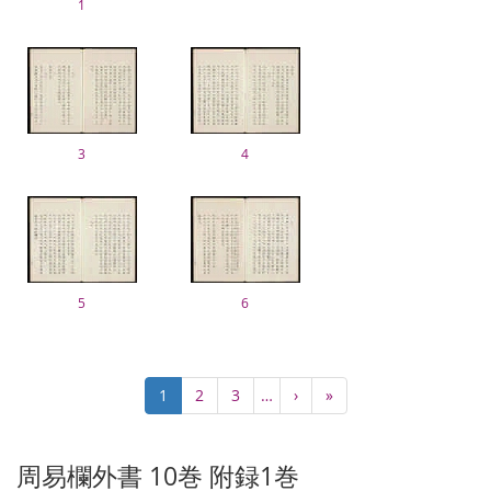
1
3
4
5
6
ペ
カ
1
Page
2
Page
3
…
次
›
最
»
ー
レ
ペ
終
ジ
ン
ー
ペ
送
ト
ジ
ー
周易欄外書 10巻 附録1巻
り
ペ
ジ