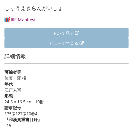
ー
しゅうえきらんがいしょ
ジ
IIIF Manifest
PDFで見る
ビューアで見る
詳細情報
著編者等
佐藤一齋 撰
年代
江戸末写
形態
24.6 x 16.5 cm. 10冊
請求記号
175@127@10@4
『和漢貴重書目録』
c15