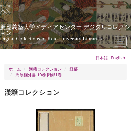
メ
イ
ン
コ
ン
慶應義塾大学メディアセンター デジタルコレクシ
テ
ョン
ン
Digital Collections of Keio University Libraries
Toggl
ツ
naviga
に
移
日本語
English
動
ホーム
漢籍コレクション
経部
周易欄外書 10巻 附録1巻
漢籍コレクション