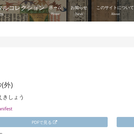
タルコレクション
ホーム
お知らせ
このサイトについ
es
Home
News
About
(外)
えきしょう
anifest
PDFで見る