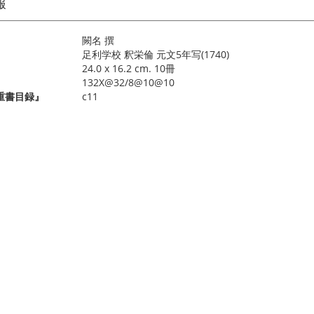
報
闕名 撰
足利学校 釈栄倫 元文5年写(1740)
24.0 x 16.2 cm. 10冊
132X@32/8@10@10
重書目録』
c11