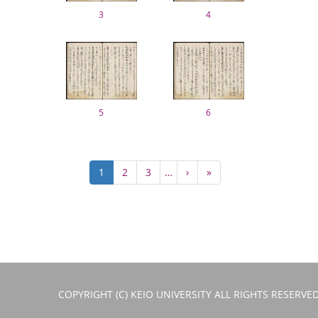
3
4
5
6
ペ
カ
1
Page
2
Page
3
…
次
›
最
»
ー
レ
ペ
終
ジ
ン
ー
ペ
送
ト
ジ
ー
り
ペ
ジ
ー
ジ
COPYRIGHT (C) KEIO UNIVERSITY ALL RIGHTS RESERVED