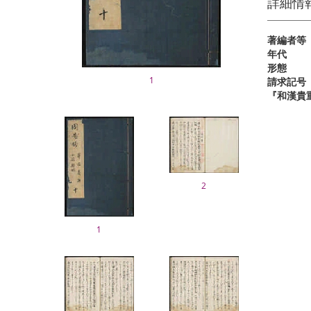
詳細情
著編者等
年代
形態
1
請求記号
『和漢貴
2
1