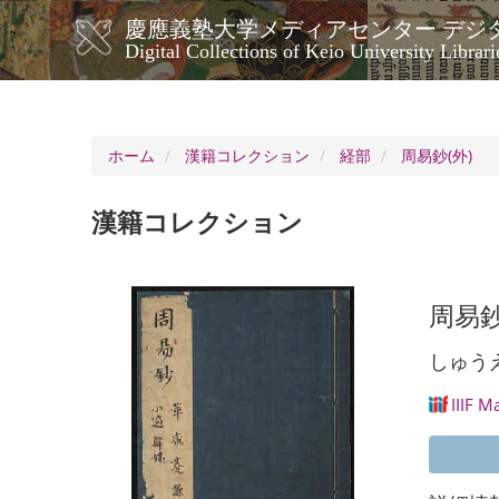
メ
慶應義塾大学メディアセンター デジ
イ
メ
Digital Collections of Keio University Librari
ン
イ
コ
ン
ン
ナ
テ
ン
ビ
ホーム
漢籍コレクション
経部
周易鈔(外)
ツ
ゲ
に
ー
移
漢籍コレクション
シ
動
ョ
ン
周易鈔
しゅう
IIIF M