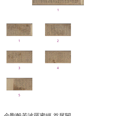
1
1
2
3
4
5
金剛般若波羅蜜經 首尾闕