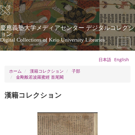
メ
イ
ン
コ
ン
慶應義塾大学メディアセンター デジタルコレクシ
テ
ョン
ン
Digital Collections of Keio University Libraries
Toggl
ツ
naviga
に
移
日本語
English
動
ホーム
漢籍コレクション
子部
金剛般若波羅蜜經 首尾闕
漢籍コレクション