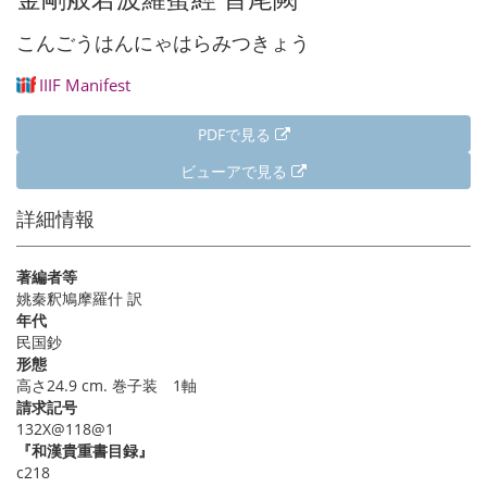
こんごうはんにゃはらみつきょう
IIIF Manifest
PDFで見る
ビューアで見る
詳細情報
著編者等
姚秦釈鳩摩羅什 訳
年代
民国鈔
形態
高さ24.9 cm. 巻子装 1軸
請求記号
132X@118@1
『和漢貴重書目録』
c218